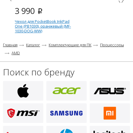
3 990
i
Чехол для PocketBook InkPad
One (PB1030), оранжевый (MF-
1030-DOG-WW)
Главная
Каталог
Комплектующие для ПК
Процессоры
AMD
Поиск по бренду
3 390
i
Чехол для PocketBook Color
Note, чёрный (FL-1041-BK-WW)