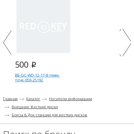
500
i
ВБ-GC-WD-12-17-8-темн-
точк-056-25192
Главная
Каталог
Носители информации
Внешние Жесткие диски
Боксы & Док-станции для жестких дисков