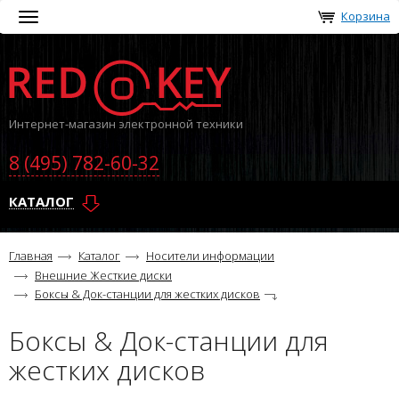
Корзина
Toggle
navigation
Интернет-магазин электронной техники
8 (495) 782-60-32
КАТАЛОГ
Главная
Каталог
Носители информации
Внешние Жесткие диски
Боксы & Док-станции для жестких дисков
Боксы & Док-станции для
жестких дисков