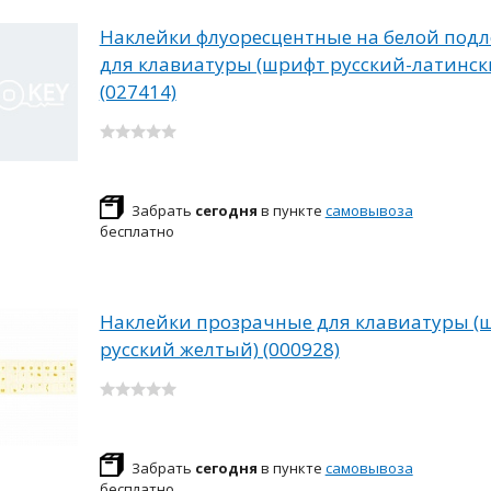
Наклейки флуоресцентные на белой под
для клавиатуры (шрифт русский-латинск
(027414)
Забрать
сегодня
в пункте
самовывоза
бесплатно
Наклейки прозрачные для клавиатуры (
русский желтый) (000928)
Забрать
сегодня
в пункте
самовывоза
бесплатно