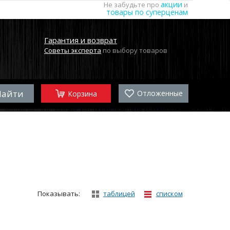
акции
Не забудьте про
и
товары по суперценам
Гарантия и возврат
Советы эксперта
по выбору товаров
Отложенные
Корзина
Показывать:
таблицей
списком