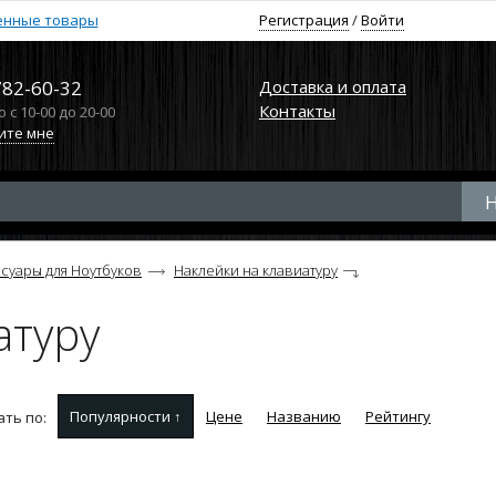
енные товары
Регистрация
/
Войти
782-60-32
Доставка и оплата
Контакты
с 10-00 до 20-00
ите мне
суары для Ноутбуков
Наклейки на клавиатуру
атуру
Популярности ↑
Цене
Названию
Рейтингу
ть по: