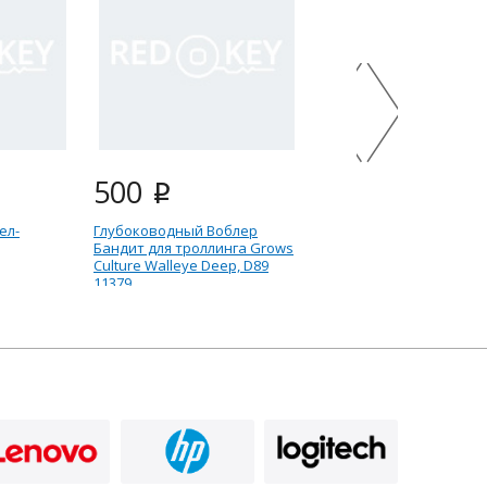
500
500
i
i
ел-
Глубоководный Воблер
ВБ-GC-WD- Miner ВБ
Бандит для троллинга Grows
12-21-9-тигр-UV11-
Culture Walleye Deep, D89
11379