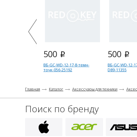
500
500
i
i
ВБ-GC-WD-12-17-8-темн-
ВБ-GC-WD-12-17
точк-056-25192
D89-11355
Главная
Каталог
Аксессуары для техники
Аксес
Поиск по бренду