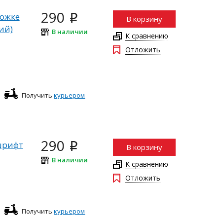
290
ложке
i
В корзину
ий)
В наличии
К сравнению
Отложить
Получить
курьером
290
шрифт
i
В корзину
В наличии
К сравнению
Отложить
Получить
курьером