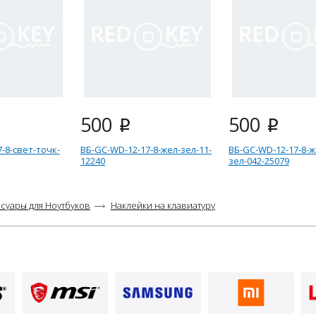
500
500
i
i
-8-свет-точк-
ВБ-GC-WD-12-17-8-жел-зел-11-
ВБ-GC-WD-12-17-8-ж
12240
зел-042-25079
суары для Ноутбуков
Наклейки на клавиатуру