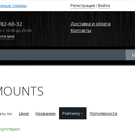
енные товары
Регистрация
/
Войти
782-60-32
Доставка и оплата
Контакты
с 10-00 до 20-00
ите мне
AMOUNTS
Цене
Названию
Рейтингу ↑
Популярности
ть по:
сутствуют.