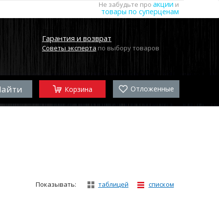
акции
Не забудьте про
и
товары по суперценам
Гарантия и возврат
Советы эксперта
по выбору товаров
Отложенные
Корзина
Показывать:
таблицей
списком