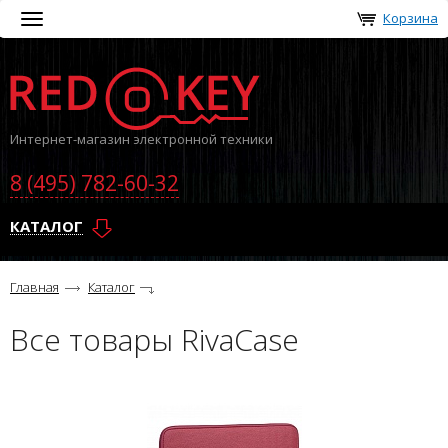
Корзина
Toggle
navigation
Интернет-магазин электронной техники
8 (495) 782-60-32
КАТАЛОГ
Главная
Каталог
Все товары RivaCase