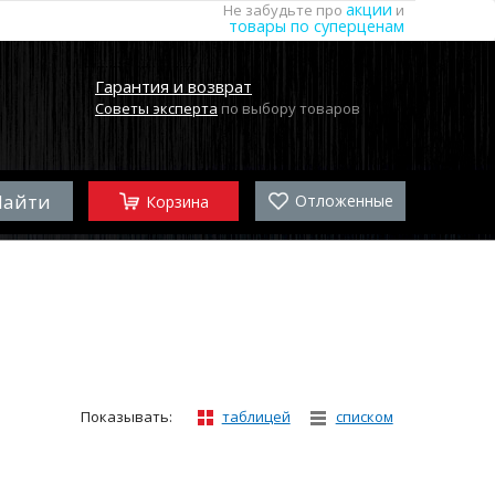
акции
Не забудьте про
и
товары по суперценам
Гарантия и возврат
Советы эксперта
по выбору товаров
Отложенные
Корзина
Показывать:
таблицей
списком