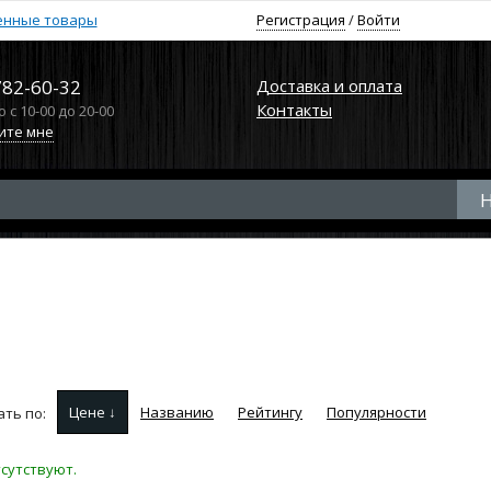
енные товары
Регистрация
/
Войти
782-60-32
Доставка и оплата
Контакты
с 10-00 до 20-00
ите мне
Цене ↓
Названию
Рейтингу
Популярности
ть по:
сутствуют.