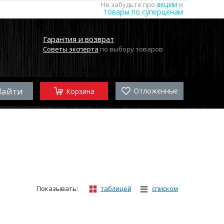
акции
Не забудьте про
и
товары по суперценам
Гарантия и возврат
Советы эксперта
по выбору товаров
Отложенные
Корзина
Показывать:
таблицей
списком