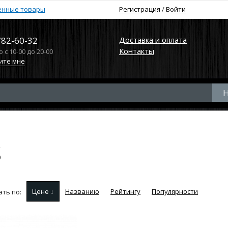
енные товары
Регистрация
/
Войти
782-60-32
Доставка и оплата
Контакты
с 10-00 до 20-00
ите мне
S
Цене ↓
Названию
Рейтингу
Популярности
ть по: