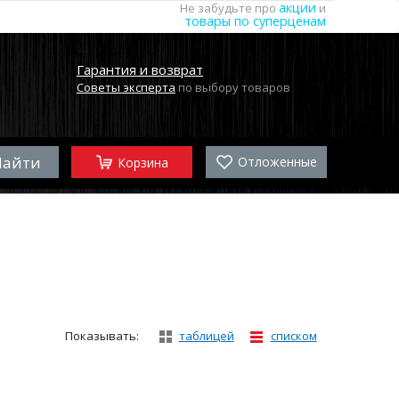
акции
Не забудьте про
и
товары по суперценам
Гарантия и возврат
Советы эксперта
по выбору товаров
Отложенные
Корзина
Показывать:
таблицей
списком