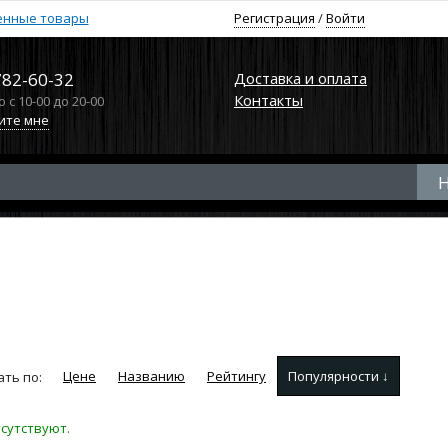
енные товары
Регистрация
/
Войти
782-60-32
Доставка и оплата
Контакты
с 10-00 до 20-00
ите мне
e
Цене
Названию
Рейтингу
Популярности ↓
ть по:
сутствуют.