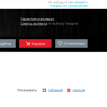
акции
Не забудьте про
и
товары по суперценам
Гарантия и возврат
Советы эксперта
по выбору товаров
Отложенные
Корзина
Показывать:
таблицей
списком