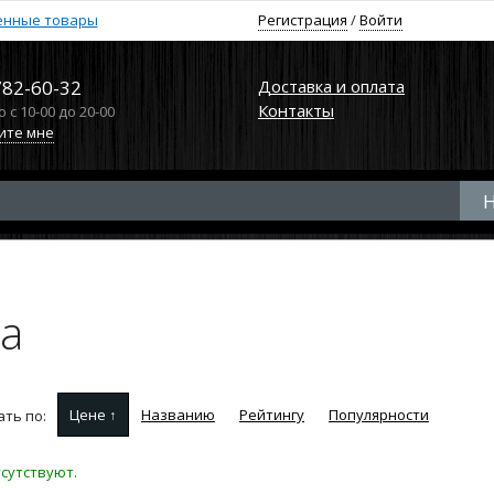
енные товары
Регистрация
/
Войти
782-60-32
Доставка и оплата
Контакты
с 10-00 до 20-00
ите мне
la
Цене ↑
Названию
Рейтингу
Популярности
ть по:
сутствуют.