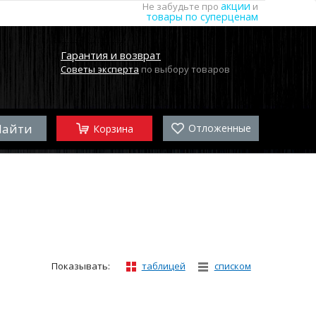
акции
Не забудьте про
и
товары по суперценам
Гарантия и возврат
Советы эксперта
по выбору товаров
Отложенные
Корзина
Показывать:
таблицей
списком