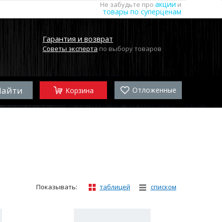
акции
Не забудьте про
и
товары по суперценам
Гарантия и возврат
Советы эксперта
по выбору товаров
Отложенные
Корзина
Показывать:
таблицей
списком