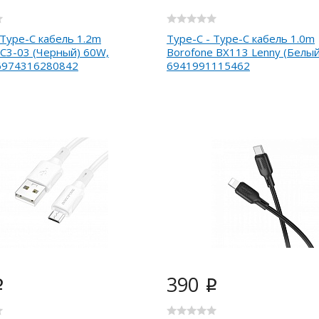
 Type-C кабель 1.2m
Type-C - Type-C кабель 1.0m
C3-03 (Черный) 60W,
Borofone BX113 Lenny (Белый
 6974316280842
6941991115462
390
i
i