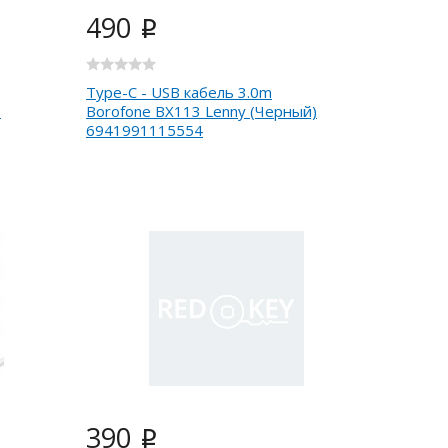
490
i
Type-C - USB кабель 3.0m
з
Borofone BX113 Lenny (Черный)
6941991115554
390
i