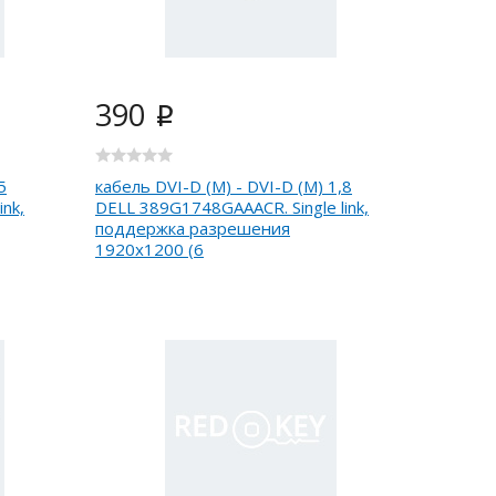
390
i
5
кабель DVI-D (M) - DVI-D (M) 1,8
nk,
DELL 389G1748GAAACR. Single link,
поддержка разрешения
1920x1200 (6