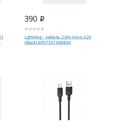
390
i
X1
Lightning - кабель 2.0m Hoco X20
1
(Black).6957531068860