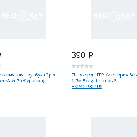
390
i
i
итания для ноутбука 3pin
Патчкорд UTP Категория 5е 
ки Маус/Чебурашка)
1,5м Exegate, серый.
EX241490RUS