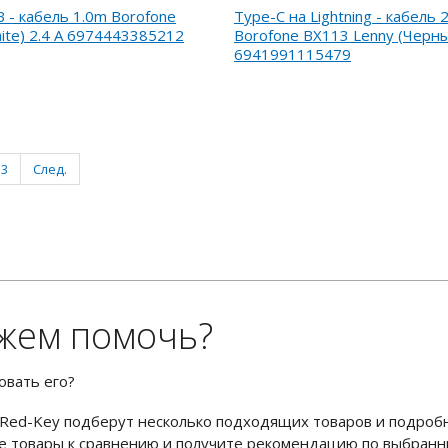
B - кабель 1.0m Borofone
Type-C на Lightning - кабель 
ite) 2.4 А 6974443385212
Borofone BX113 Lenny (Черн
6941991115479
3
След.
жем помочь?
овать его?
Red-Key подберут несколько подходящих товаров и подроб
ьте товары к сравнению и получите рекомендацию по выбран