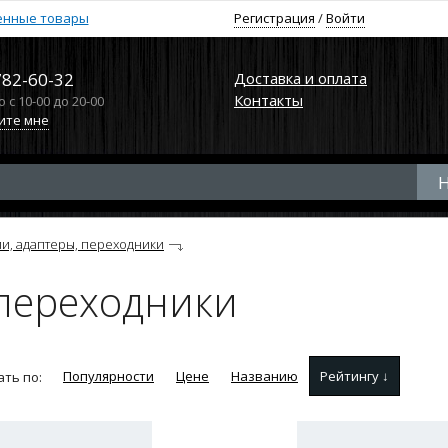
енные товары
Регистрация
/
Войти
782-60-32
Доставка и оплата
Контакты
с 10-00 до 20-00
ите мне
и, адаптеры, переходники
 переходники
Популярности
Цене
Названию
Рейтингу ↓
ть по: