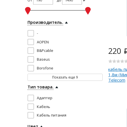
i
Производитель.
-
AOPEN
220
B&Pcable
Baseus
Borofone
кабель п
1,8м (Ми
Показать еще
9
Telecom
Тип товара.
Адаптер
Кабель
Кабель питания
Цвет