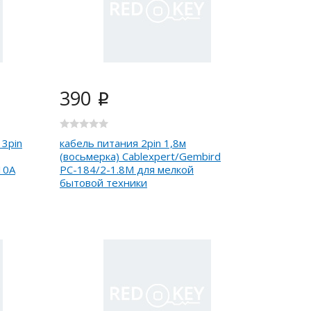
390
i
 3pin
кабель питания 2pin 1,8м
(восьмерка) Cablexpert/Gembird
10А
PC-184/2-1.8M для мелкой
бытовой техники