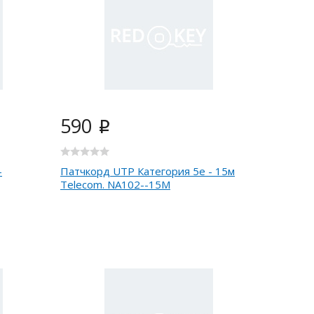
590
i
-
Патчкорд UTP Категория 5е - 15м
Telecom. NA102--15M