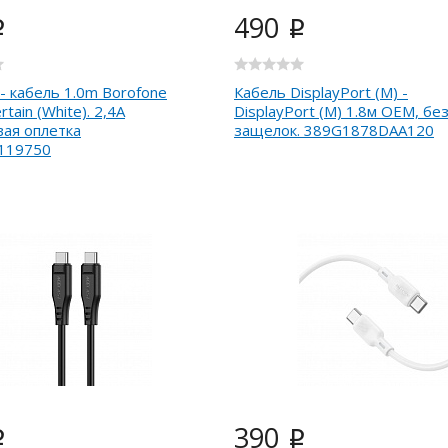
490
i
i
 - кабель 1.0m Borofone
Кабель DisplayPort (M) -
tain (White). 2,4A
DisplayPort (M) 1.8м OEM, бе
ая оплетка
защелок. 389G1878DAA120
119750
390
i
i