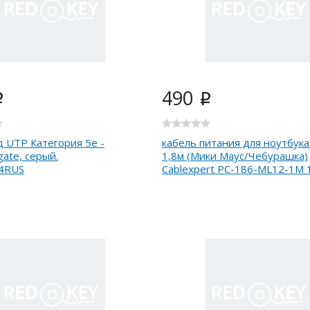
490
i
i
 UTP Категория 5е -
кабель питания для ноутбука
gate, серый.
1,8м (Мики Маус/Чебурашка)
4RUS
Cablexpert PC-186-ML12-1M 