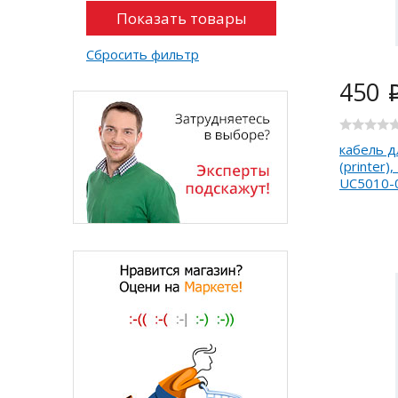
Сбросить фильтр
450
кабель д
(printer)
UC5010-