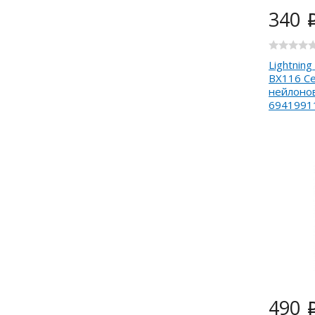
340
Lightning
BX116 Cer
нейлонов
6941991
490