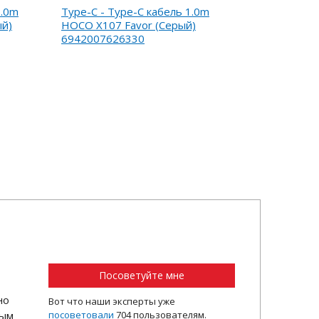
2.0m
Type-C - Type-C кабель 1.0m
ый)
HOCO X107 Favor (Серый)
6942007626330
Посоветуйте мне
но
Вот что наши эксперты уже
ным
посоветовали
704 пользователям.