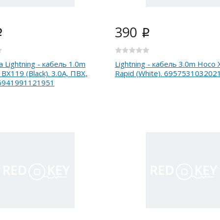
390
i
i
 Lightning - кабель 1.0m
Lightning - кабель 3.0m Hoco 
BX119 (Black). 3.0A, ПВХ,
Rapid (White). 695753103202
6941991121951