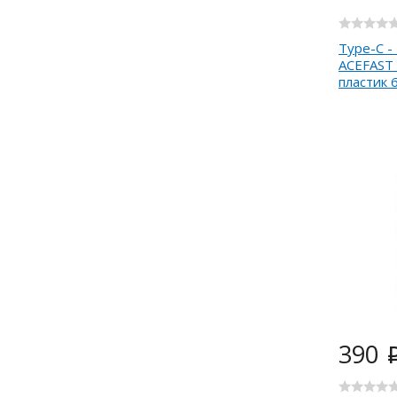
Type-C -
ACEFAST 
пластик
390