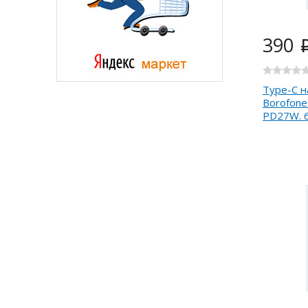
390
Type-C на
Borofone 
PD27W. 