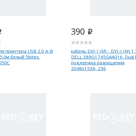
390
i
i
ля принтера USB 2.0 A-B
кабель DVI-I (M) - DVI-I (M) 1,
, 5.0м белый 5bites.
DELL 389G1745GAA016. Dual li
050C
поддержка разрешения
2048x1536, 256